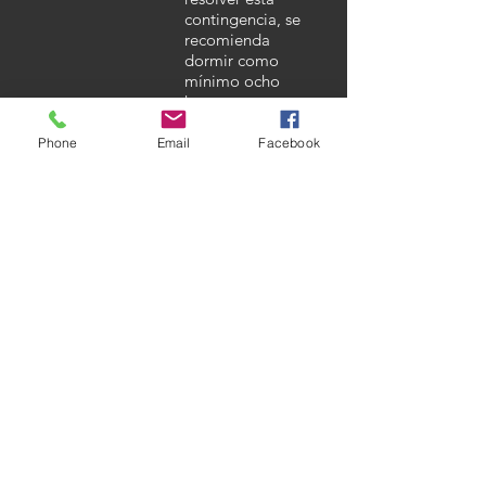
contingencia, se
recomienda
dormir como
mínimo ocho
horas.
De otro modo el
Phone
Email
Facebook
cuerpo no tiene el
tiempo suficiente
para descansar y
recuperarse de la
actividad del día,
lo que conlleva a
sufrir síntomas que
posteriormente
afectarán la salud
y por ende la
calidad de vida de
las personas.
Fuente: