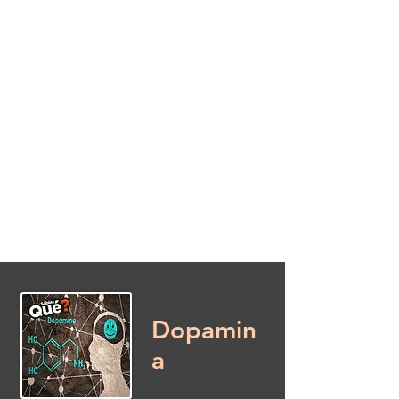
Este es un espacio donde puedes
aprender acerca de cosas y temas de
los cuales no siempre nos llaman la
atención, pero que pueden resultar
interesantes, si tienes el interés
suficiente para conocerlos
Dopamin
a