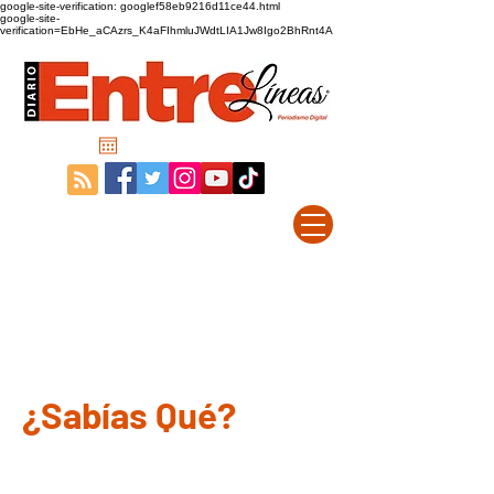
google-site-verification: googlef58eb9216d11ce44.html
google-site-
verification=EbHe_aCAzrs_K4aFIhmluJWdtLIA1Jw8Igo2BhRnt4A
¿Sabías Qué?