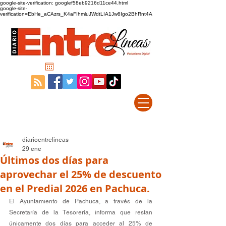
google-site-verification: googlef58eb9216d11ce44.html
google-site-
verification=EbHe_aCAzrs_K4aFIhmluJWdtLIA1Jw8Igo2BhRnt4A
diarioentrelineas
29 ene
Últimos dos días para
aprovechar el 25% de descuento
en el Predial 2026 en Pachuca.
El Ayuntamiento de Pachuca, a través de la 
Secretaría de la Tesorería, informa que restan 
únicamente dos días para acceder al 25% de 