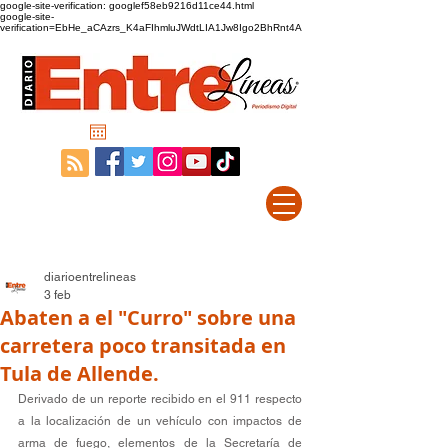
google-site-verification: googlef58eb9216d11ce44.html
google-site-
verification=EbHe_aCAzrs_K4aFIhmluJWdtLIA1Jw8Igo2BhRnt4A
diarioentrelineas
3 feb
Abaten a el "Curro" sobre una
carretera poco transitada en
Tula de Allende.
Derivado de un reporte recibido en el 911 respecto 
a la localización de un vehículo con impactos de 
arma de fuego, elementos de la Secretaría de 