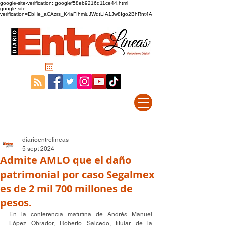
google-site-verification: googlef58eb9216d11ce44.html
google-site-
verification=EbHe_aCAzrs_K4aFIhmluJWdtLIA1Jw8Igo2BhRnt4A
diarioentrelineas
5 sept 2024
Admite AMLO que el daño
patrimonial por caso Segalmex
es de 2 mil 700 millones de
pesos.
En la conferencia matutina de Andrés Manuel 
López Obrador, Roberto Salcedo, titular de la 