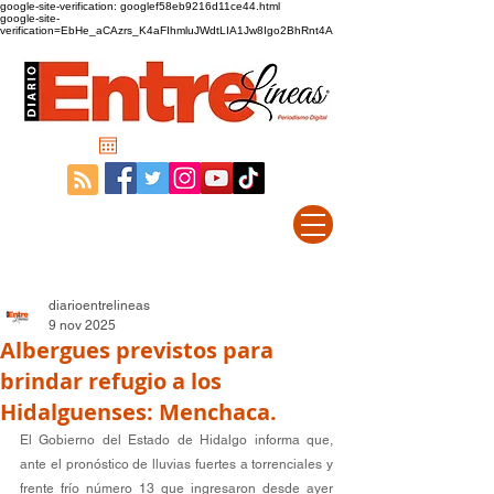
google-site-verification: googlef58eb9216d11ce44.html
google-site-
verification=EbHe_aCAzrs_K4aFIhmluJWdtLIA1Jw8Igo2BhRnt4A
diarioentrelineas
9 nov 2025
Albergues previstos para
brindar refugio a los
Hidalguenses: Menchaca.
El Gobierno del Estado de Hidalgo informa que, 
ante el pronóstico de lluvias fuertes a torrenciales y 
frente frío número 13 
que ingresaron desde ayer 