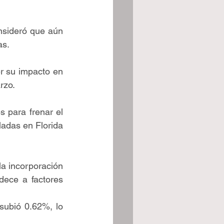
sideró que aún 
as.
r su impacto en 
rzo.
para frenar el 
adas en Florida 
la incorporación 
ece a factores 
subió 0.62%, lo 