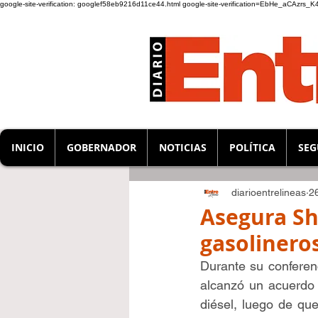
google-site-verification: googlef58eb9216d11ce44.html
google-site-verification=EbHe_aCAzrs
INICIO
GOBERNADOR
NOTICIAS
POLÍTICA
SEG
diarioentrelineas
2
Asegura Sh
gasolineros
Durante su conferen
alcanzó un acuerdo c
diésel, luego de que