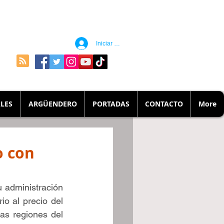
Iniciar sesión
LES
ARGÜENDERO
PORTADAS
CONTACTO
More
o con
administración 
o al precio del 
as regiones del 