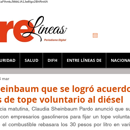
_K4aFIhmluJWdtLIA1Jw8Igo2BhRnt4A
URIDAD
SALUD
DIFH
ENTRE LÍNEAS DE
NACIONA
6 mar
einbaum que se logró acuerd
 de tope voluntario al diésel
cia matutina, Claudia Sheinbaum Pardo anunció que su 
on empresarios gasolineros para fijar un tope voluntari
 el combustible rebasara los 30 pesos por litro en vari