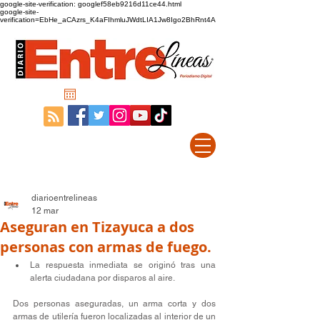
google-site-verification: googlef58eb9216d11ce44.html
google-site-
verification=EbHe_aCAzrs_K4aFIhmluJWdtLIA1Jw8Igo2BhRnt4A
diarioentrelineas
12 mar
Aseguran en Tizayuca a dos
personas con armas de fuego.
La respuesta inmediata se originó tras una 
alerta ciudadana por disparos al aire.
Dos personas aseguradas, un arma corta y dos 
armas de utilería fueron localizadas al interior de un 