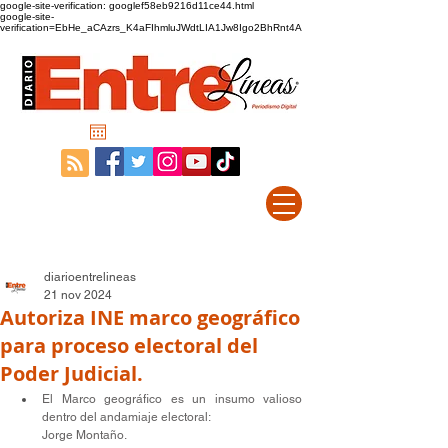
google-site-verification: googlef58eb9216d11ce44.html
google-site-
verification=EbHe_aCAzrs_K4aFIhmluJWdtLIA1Jw8Igo2BhRnt4A
diarioentrelineas
21 nov 2024
Autoriza INE marco geográfico
para proceso electoral del
Poder Judicial.
El Marco geográfico es un insumo valioso 
dentro del andamiaje electoral:
Jorge Montaño.