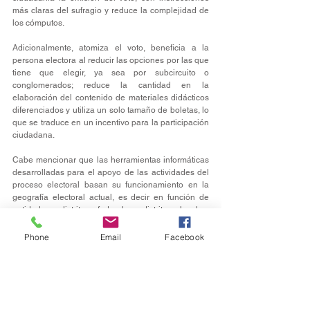
más claras del sufragio y reduce la complejidad de 
los cómputos.
Adicionalmente, atomiza el voto, beneficia a la 
persona electora al reducir las opciones por las que 
tiene que elegir, ya sea por subcircuito o 
conglomerados; reduce la cantidad en la 
elaboración del contenido de materiales didácticos 
diferenciados y utiliza un solo tamaño de boletas, lo 
que se traduce en un incentivo para la participación 
ciudadana.
Cabe mencionar que las herramientas informáticas 
desarrolladas para el apoyo de las actividades del 
proceso electoral basan su funcionamiento en la 
geografía electoral actual, es decir en función de 
entidades, distritos federales, distritos locales, 
circunscripciones y secciones.
Phone
Email
Facebook
Finalmente, el Marco Geográfico Electoral se 
armoniza con la cartografía que utiliza el PJF para 
la asignación de cargos y especialidades. 