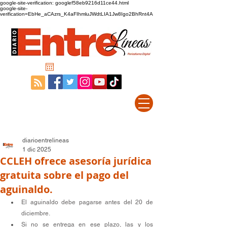
google-site-verification: googlef58eb9216d11ce44.html
google-site-
verification=EbHe_aCAzrs_K4aFIhmluJWdtLIA1Jw8Igo2BhRnt4A
diarioentrelineas
1 dic 2025
CCLEH ofrece asesoría jurídica
gratuita sobre el pago del
aguinaldo.
El aguinaldo debe pagarse antes del 20 de 
diciembre.
Si no se entrega en ese plazo, las y los 