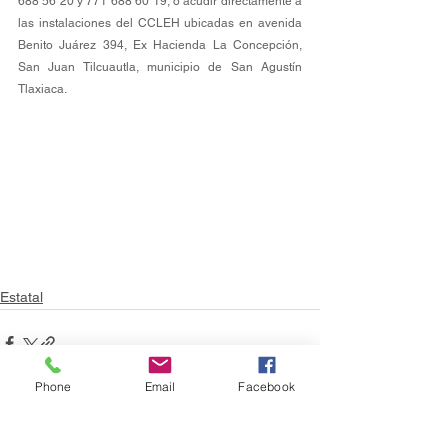
688 56 20 y 771 688 60 19, o acudir directamente a 
las instalaciones del CCLEH ubicadas en avenida 
Benito Juárez 394, Ex Hacienda La Concepción, 
San Juan Tilcuautla, municipio de San Agustín 
Tlaxiaca.
Estatal
Phone
Email
Facebook