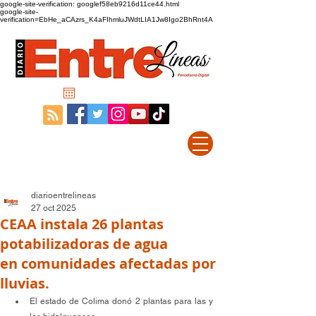
google-site-verification: googlef58eb9216d11ce44.html
google-site-
verification=EbHe_aCAzrs_K4aFIhmluJWdtLIA1Jw8Igo2BhRnt4A
diarioentrelineas
27 oct 2025
CEAA instala 26 plantas
potabilizadoras de agua
en comunidades afectadas por
lluvias.
El estado de Colima donó 2 plantas para las y 