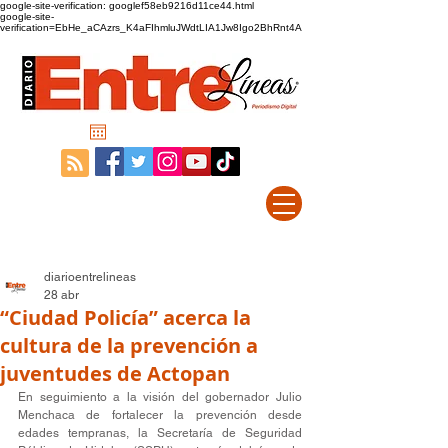
google-site-verification: googlef58eb9216d11ce44.html
google-site-
verification=EbHe_aCAzrs_K4aFIhmluJWdtLIA1Jw8Igo2BhRnt4A
diarioentrelineas
28 abr
“Ciudad Policía” acerca la
cultura de la prevención a
juventudes de Actopan
En seguimiento a la visión del gobernador Julio 
Menchaca de fortalecer la prevención desde 
edades tempranas, la Secretaría de Seguridad 