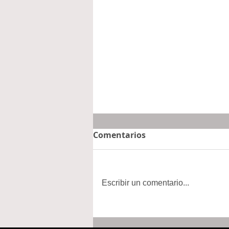
Comentarios
Escribir un comentario...
Concluyen Asambleas
para la Relocalización;