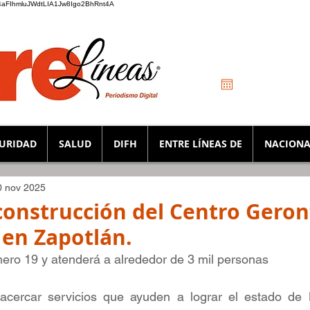
_K4aFIhmluJWdtLIA1Jw8Igo2BhRnt4A
URIDAD
SALUD
DIFH
ENTRE LÍNEAS DE
NACIONA
0 nov 2025
onstrucción del Centro Geron
en Zapotlán.
ero 19 y atenderá a alrededor de 3 mil personas
acercar servicios que ayuden a lograr el estado de B