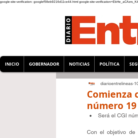
google-site-verification: googlef58eb9216d11ce44.html
google-site-verification=EbHe_aCAzrs
INICIO
GOBERNADOR
NOTICIAS
POLÍTICA
SEG
diarioentrelineas
1
Comienza c
número 19 
Será el CGI núm
Con el objetivo de 