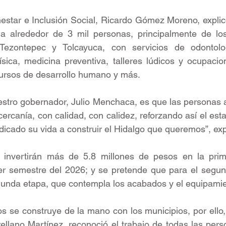
nestar e Inclusión Social, Ricardo Gómez Moreno, explic
 a alrededor de 3 mil personas, principalmente de los
Tezontepec y Tolcayuca, con servicios de odontologí
física, medicina preventiva, talleres lúdicos y ocupacio
 cursos de desarrollo humano y más.
estro gobernador, Julio Menchaca, es que las personas 
ercanía, con calidad, con calidez, reforzando así el esta
icado su vida a construir el Hidalgo que queremos”, exp
 invertirán más de 5.8 millones de pesos en la prim
mer semestre del 2026; y se pretende que para el segun
gunda etapa, que contempla los acabados y el equipamie
os se construye de la mano con los municipios, por ello, 
ellano Martínez, reconoció el trabajo de todas las per