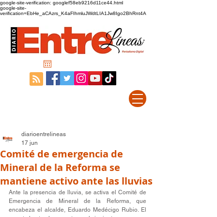
google-site-verification: googlef58eb9216d11ce44.html
google-site-
verification=EbHe_aCAzrs_K4aFIhmluJWdtLIA1Jw8Igo2BhRnt4A
diarioentrelineas
17 jun
Comité de emergencia de
Mineral de la Reforma se
mantiene activo ante las lluvias
Ante la presencia de lluvia, se activa el Comité de 
Emergencia de Mineral de la Reforma, que 
encabeza el alcalde, Eduardo Medécigo Rubio. El 