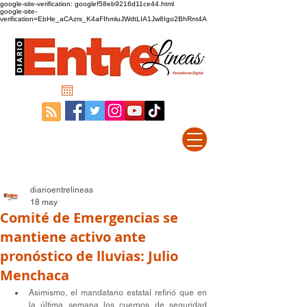
google-site-verification: googlef58eb9216d11ce44.html
google-site-
verification=EbHe_aCAzrs_K4aFIhmluJWdtLIA1Jw8Igo2BhRnt4A
diarioentrelineas
18 may
Comité de Emergencias se
mantiene activo ante
pronóstico de lluvias: Julio
Menchaca
Asimismo, el mandatario estatal refirió que en 
la última semana los cuerpos de seguridad 