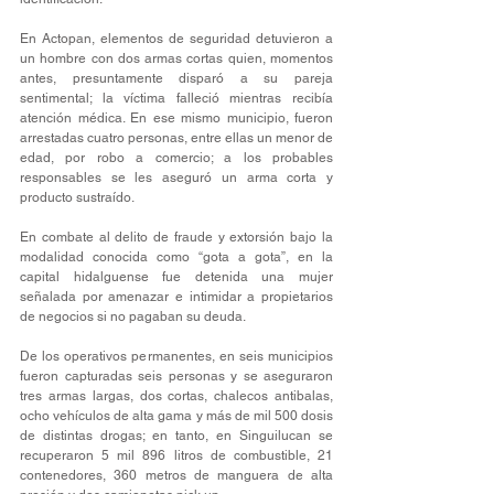
En Actopan, elementos de seguridad detuvieron a 
un hombre con dos armas cortas quien, momentos 
antes, presuntamente disparó a su pareja 
sentimental; la víctima falleció mientras recibía 
atención médica. En ese mismo municipio, fueron 
arrestadas cuatro personas, entre ellas un menor de 
edad, por robo a comercio; a los probables 
responsables se les aseguró un arma corta y 
producto sustraído.
En combate al delito de fraude y extorsión bajo la 
modalidad conocida como “gota a gota”, en la 
capital hidalguense fue detenida una mujer 
señalada por amenazar e intimidar a propietarios 
de negocios si no pagaban su deuda.
De los operativos permanentes, en seis municipios 
fueron capturadas seis personas y se aseguraron 
tres armas largas, dos cortas, chalecos antibalas, 
ocho vehículos de alta gama y más de mil 500 dosis 
de distintas drogas; en tanto, en Singuilucan se 
recuperaron 5 mil 896 litros de combustible, 21 
contenedores, 360 metros de manguera de alta 