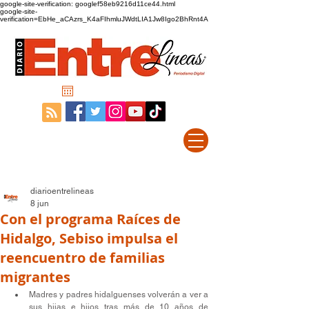
google-site-verification: googlef58eb9216d11ce44.html
google-site-
verification=EbHe_aCAzrs_K4aFIhmluJWdtLIA1Jw8Igo2BhRnt4A
diarioentrelineas
8 jun
Con el programa Raíces de
Hidalgo, Sebiso impulsa el
reencuentro de familias
migrantes
Madres y padres hidalguenses volverán a ver a 
sus hijas e hijos tras más de 10 años de 