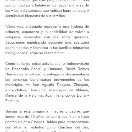
oportunidad para fortalecer los lazos familiares de 
las y los hidalguenses que radican fuera del país, y 
contribuir al bienestar de sus familias.
“Cada visa entregada representa una historia de 
esfuerzo, esperanza y la posibilidad de volver a 
compartir momentos con los seres queridos. 
Seguiremos impulsando acciones que acerquen 
oportunidades y bienestar a las familias migrantes 
hidalguenses”, expresó el secretario. 
Como parte de estas actividades, el subsecretario 
de Desarrollo Social y Humano, David Robles 
Hernández, encabezó la entrega de documentos a 
las personas beneficiarias provenientes de los 
municipios de San Agustín Tlaxiaca, Zimapán, 
Acaxochitlán, Tlanchinol, Tezontepec de Aldama, 
Mineral de la Reforma, Apan, Tenango de Doria y 
Pachuca.
Gracias a este programa, madres y padres que 
tienen más de 10 años sin ver a sus hijas e hijos 
podrán viajar a Estados Unidos para reencontrarse 
con ellos en estados como Carolina del Sur, 