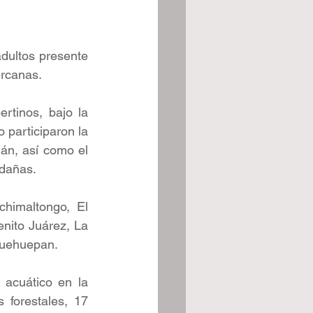
dultos presente 
ercanas. 
tinos, bajo la 
participaron la 
án, así como el 
edañas.
himaltongo, El 
nito Juárez, La 
huehuepan.
 acuático en la 
forestales, 17 