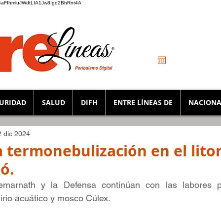
_K4aFIhmluJWdtLIA1Jw8Igo2BhRnt4A
URIDAD
SALUD
DIFH
ENTRE LÍNEAS DE
NACIONA
2 dic 2024
 termonebulización en el litor
ó.
marnath y la Defensa continúan con las labores pa
 lirio acuático y mosco Cúlex.