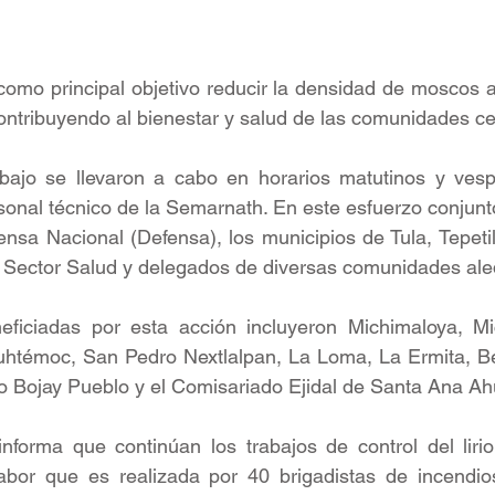
como principal objetivo reducir la densidad de moscos a
 contribuyendo al bienestar y salud de las comunidades c
bajo se llevaron a cabo en horarios matutinos y vesper
sonal técnico de la Semarnath. En este esfuerzo conjunto 
ensa Nacional (Defensa), los municipios de Tula, Tepetil
l Sector Salud y delegados de diversas comunidades al
eficiadas por esta acción incluyeron Michimaloya, Mic
auhtémoc, San Pedro Nextlalpan, La Loma, La Ermita, Be
o Bojay Pueblo y el Comisariado Ejidal de Santa Ana A
nforma que continúan los trabajos de control del lirio
bor que es realizada por 40 brigadistas de incendios 