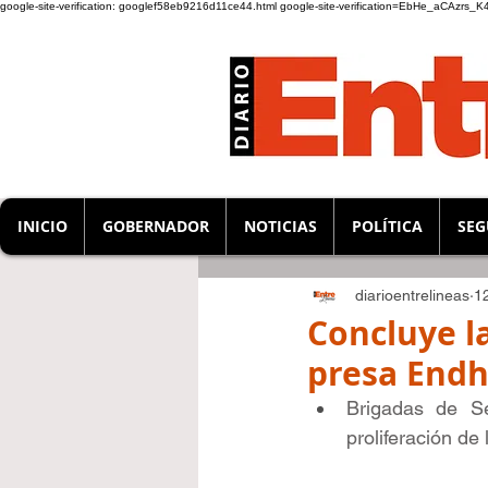
google-site-verification: googlef58eb9216d11ce44.html
google-site-verification=EbHe_aCAzrs
INICIO
GOBERNADOR
NOTICIAS
POLÍTICA
SEG
diarioentrelineas
1
Concluye la
presa Endh
Brigadas de Se
proliferación de