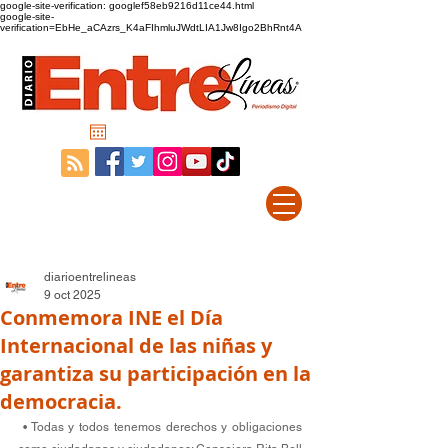
google-site-verification: googlef58eb9216d11ce44.html
google-site-
verification=EbHe_aCAzrs_K4aFIhmluJWdtLIA1Jw8Igo2BhRnt4A
diarioentrelineas
9 oct 2025
Conmemora INE el Día
Internacional de las niñas y
garantiza su participación en la
democracia.
 • Todas y todos tenemos derechos y obligaciones 