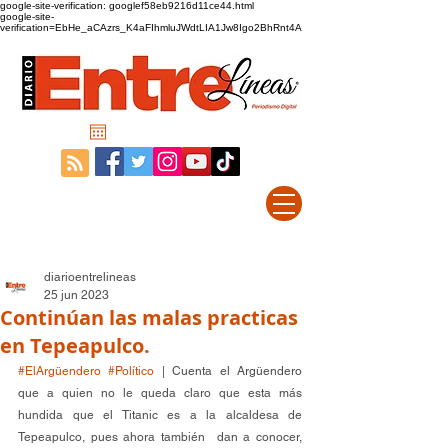
google-site-verification: googlef58eb9216d11ce44.html
google-site-
verification=EbHe_aCAzrs_K4aFIhmluJWdtLIA1Jw8Igo2BhRnt4A
diarioentrelineas
25 jun 2023
Continúan las malas practicas
en Tepeapulco.
#ElArgüendero
#Político
 | Cuenta el Argüendero 
que a quien no le queda claro que esta más 
hundida que el Titanic es a la alcaldesa de 
Tepeapulco, pues ahora también  dan a conocer, 