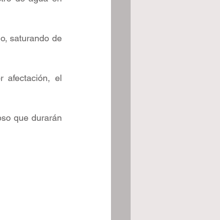
 
io, saturando de 
afectación, el 
apso que durarán 