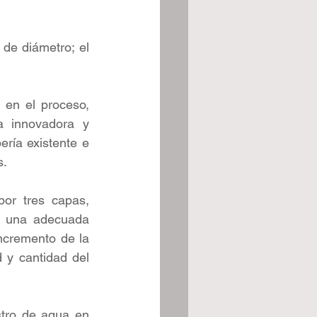
de diámetro; el 
 en el proceso, 
a innovadora y 
ría existente e 
. 
or tres capas, 
y una adecuada 
ncremento de la 
 y cantidad del 
tro de agua en 