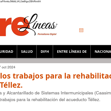
_K4aFIhmluJWdtLIA1Jw8Igo2BhRnt4A
URIDAD
SALUD
DIFH
ENTRE LÍNEAS DE
NACIONA
7 oct 2024
os trabajos para la rehabilita
Téllez.
y Alcantarillado de Sistemas Intermunicipales (Caasim)
trabajos para la rehabilitación del acueducto Téllez. 