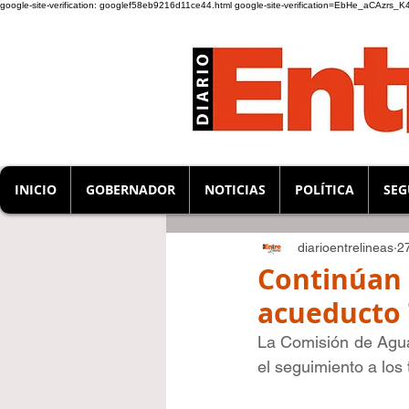
google-site-verification: googlef58eb9216d11ce44.html
google-site-verification=EbHe_aCAzrs
INICIO
GOBERNADOR
NOTICIAS
POLÍTICA
SEG
diarioentrelineas
2
Continúan l
acueducto 
La Comisión de Agua 
el seguimiento a los 