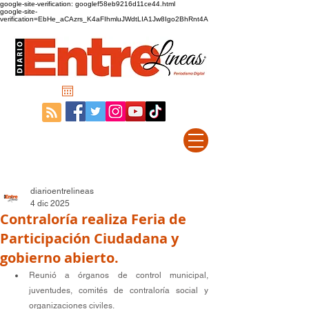
google-site-verification: googlef58eb9216d11ce44.html
google-site-
verification=EbHe_aCAzrs_K4aFIhmluJWdtLIA1Jw8Igo2BhRnt4A
diarioentrelineas
4 dic 2025
Contraloría realiza Feria de
Participación Ciudadana y
gobierno abierto.
Reunió a órganos de control municipal, 
juventudes, comités de contraloría social y 
organizaciones civiles.