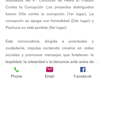
resultados del 4.º Concurso de Reels El Pueblo 
Contra la Corrupción. Los proyectos distinguidos 
fueron Villa contra la corrupción (1er lugar), La 
corrupción se apaga con honestidad (2do lugar) y 
Pachuca no está perdida (3er lugar). 
Esta convocatoria, dirigida a juventudes y 
ciudadanía, impulsa contenido creativo en redes 
sociales y promueve mensajes que fortalecen la 
legalidad, la integridad y la denuncia ante actos de 
corrupción bajo el lema: “¡Tu creatividad y tu voz 
cuentan!”. 
Phone
Email
Facebook