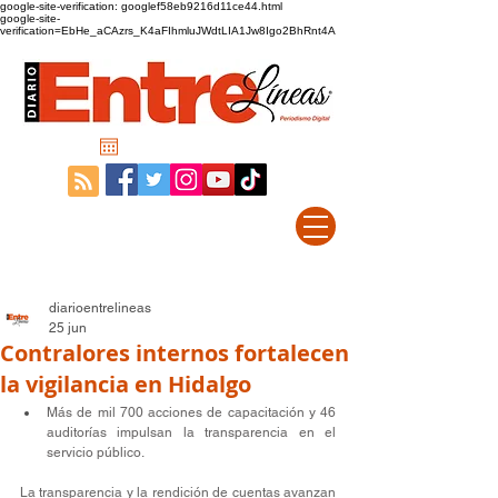
google-site-verification: googlef58eb9216d11ce44.html
google-site-
verification=EbHe_aCAzrs_K4aFIhmluJWdtLIA1Jw8Igo2BhRnt4A
diarioentrelineas
25 jun
Contralores internos fortalecen
la vigilancia en Hidalgo
Más de mil 700 acciones de capacitación y 46 
auditorías impulsan la transparencia en el 
servicio público.
La transparencia y la rendición de cuentas avanzan 