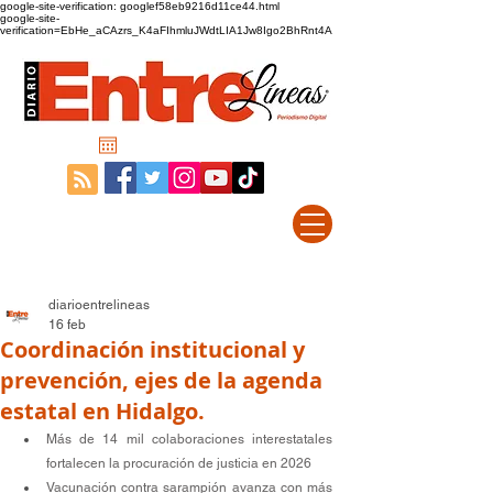
google-site-verification: googlef58eb9216d11ce44.html
google-site-
verification=EbHe_aCAzrs_K4aFIhmluJWdtLIA1Jw8Igo2BhRnt4A
diarioentrelineas
16 feb
Coordinación institucional y
prevención, ejes de la agenda
estatal en Hidalgo.
Más de 14 mil colaboraciones interestatales 
fortalecen la procuración de justicia en 2026
Vacunación contra sarampión avanza con más 