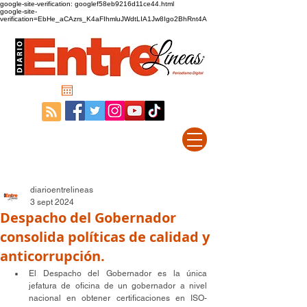
google-site-verification: googlef58eb9216d11ce44.html
google-site-
verification=EbHe_aCAzrs_K4aFIhmluJWdtLIA1Jw8Igo2BhRnt4A
diarioentrelineas
3 sept 2024
Despacho del Gobernador
consolida políticas de calidad y
anticorrupción.
El Despacho del Gobernador es la única 
jefatura de oficina de un gobernador a nivel 
nacional en obtener certificaciones en ISO-