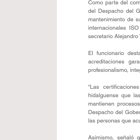
Como parte del compr
del Despacho del Go
mantenimiento de su
internacionales ISO
secretario Alejandr
El funcionario dest
acreditaciones gar
profesionalismo, int
“Las certificacion
hidalguense que las
mantienen procesos 
Despacho del Gobern
las personas que acud
Asimismo, señaló q