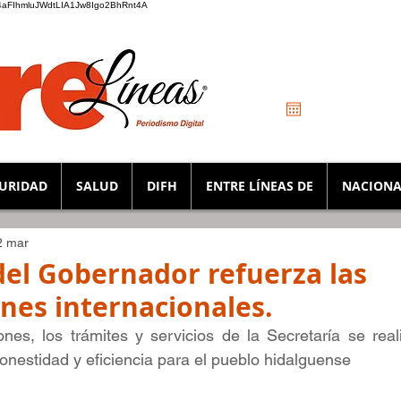
_K4aFIhmluJWdtLIA1Jw8Igo2BhRnt4A
URIDAD
SALUD
DIFH
ENTRE LÍNEAS DE
NACIONA
2 mar
el Gobernador refuerza las
ones internacionales.
nes, los trámites y servicios de la Secretaría se rea
onestidad y eficiencia para el pueblo hidalguense