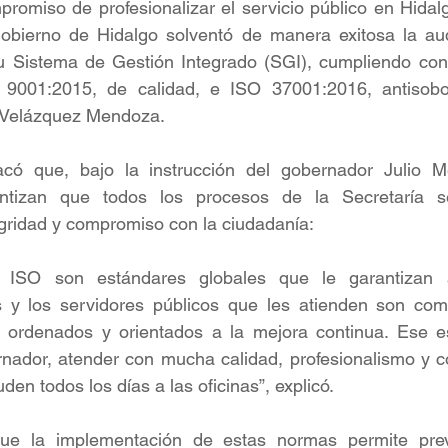
omiso de profesionalizar el servicio público en Hidalgo
bierno de Hidalgo solventó de manera exitosa la audi
 Sistema de Gestión Integrado (SGI), cumpliendo con 
 9001:2015, de calidad, e ISO 37001:2016, antisobor
o Velázquez Mendoza.
acó que, bajo la instrucción del gobernador Julio M
antizan que todos los procesos de la Secretaría se
egridad y compromiso con la ciudadanía: 
es ISO son estándares globales que le garantizan a
 y los servidores públicos que les atienden son com
ordenados y orientados a la mejora continua. Ese es 
ador, atender con mucha calidad, profesionalismo y co
en todos los días a las oficinas”, explicó. 
ue la implementación de estas normas permite preve