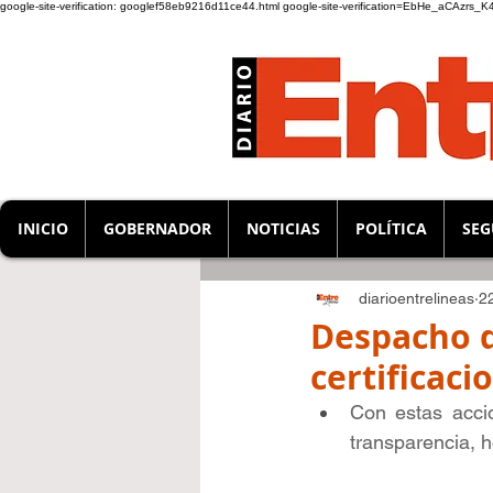
google-site-verification: googlef58eb9216d11ce44.html
google-site-verification=EbHe_aCAzrs
INICIO
GOBERNADOR
NOTICIAS
POLÍTICA
SEG
diarioentrelineas
2
Despacho d
certificaci
Con estas accio
transparencia, h