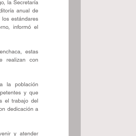
, la Secretaría 
toría anual de 
los estándares 
no, informó el 
enchaca, estas 
 realizan con 
 la población 
petentes y que 
el trabajo del 
n dedicación a 
nir y atender 