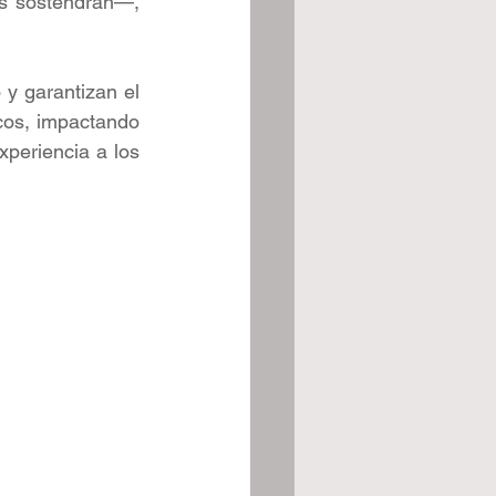
s sostendrán—, 
y garantizan el 
cos, impactando 
periencia a los 