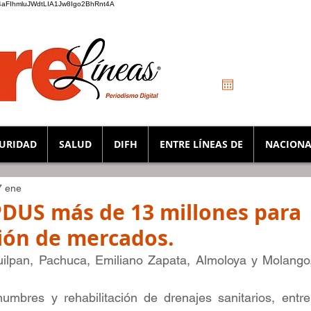
_K4aFIhmluJWdtLIA1Jw8Igo2BhRnt4A
URIDAD
SALUD
DIFH
ENTRE LÍNEAS DE
NACIONA
7 ene
PDUS más de 13 millones para
ción de mercados.
ilpan, Pachuca, Emiliano Zapata, Almoloya y Molango, 
mbres y rehabilitación de drenajes sanitarios, entre 