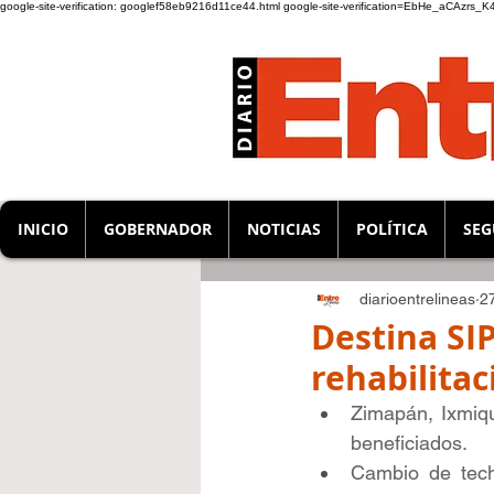
google-site-verification: googlef58eb9216d11ce44.html
google-site-verification=EbHe_aCAzrs
INICIO
GOBERNADOR
NOTICIAS
POLÍTICA
SEG
diarioentrelineas
2
Destina SI
rehabilita
Zimapán, Ixmiqu
beneficiados.
Cambio de techu