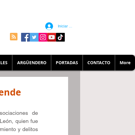
Iniciar sesión
LES
ARGÜENDERO
PORTADAS
CONTACTO
More
iende
ociaciones de 
León, quien fue 
iento y delitos 