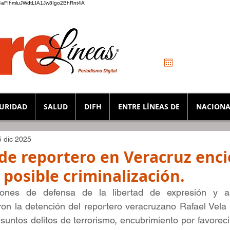
_K4aFIhmluJWdtLIA1Jw8Igo2BhRnt4A
URIDAD
SALUD
DIFH
ENTRE LÍNEAS DE
NACIONA
5 dic 2025
de reportero en Veracruz enc
 posible criminalización.
iones de defensa de la libertad de expresión y as
on la detención del reportero veracruzano Rafael Vela 
suntos delitos de terrorismo, encubrimiento por favorecim