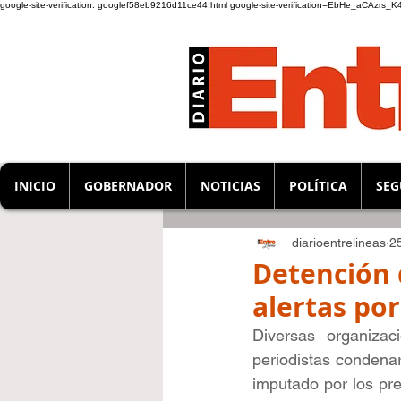
google-site-verification: googlef58eb9216d11ce44.html
google-site-verification=EbHe_aCAzrs
INICIO
GOBERNADOR
NOTICIAS
POLÍTICA
SEG
diarioentrelineas
2
Detención 
alertas por
Diversas organizac
periodistas condenar
imputado por los pre