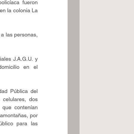
licíaca fueron 
en la colonia La 
 a las personas, 
ales J.A.G.U. y 
micilio en el 
dad Pública del 
celulares, dos 
 que contenían 
samontañas, por 
blico para las 