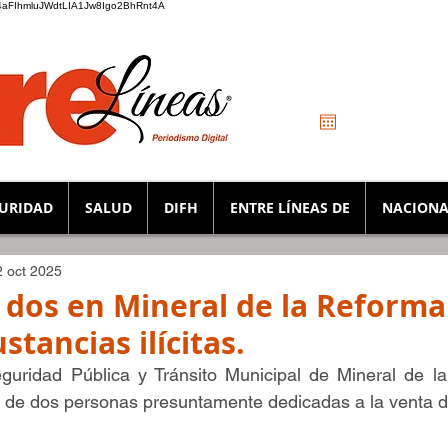
_K4aFIhmluJWdtLIA1Jw8Igo2BhRnt4A
URIDAD
SALUD
DIFH
ENTRE LÍNEAS DE
NACIONA
2 oct 2025
 dos en Mineral de la Reforma
stancias ilícitas.
guridad Pública y Tránsito Municipal de Mineral de la
n de dos personas presuntamente dedicadas a la venta d