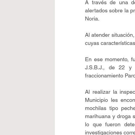
A través de una de
alertados sobre la pr
Noria.
Al atender situación,
cuyas característica
En ese momento, fuer
J.S.B.J., de 22 y
fraccionamiento Par
Al realizar la inspe
Municipio les encon
mochilas tipo peche
marihuana y droga si
lo que fueron dete
investigaciones corr