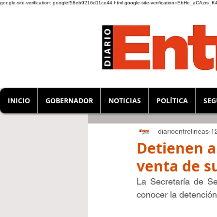
google-site-verification: googlef58eb9216d11ce44.html
google-site-verification=EbHe_aCAzrs
INICIO
GOBERNADOR
NOTICIAS
POLÍTICA
SEG
diarioentrelineas
1
Detienen a
venta de su
La Secretaría de Se
conocer la detenció