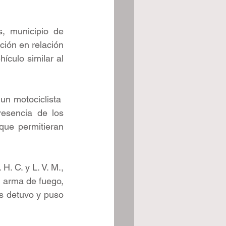
, municipio de 
ión en relación 
culo similar al 
 motociclista  
esencia de los 
que permitieran 
H. C. y L. V. M., 
 arma de fuego, 
s detuvo y puso 