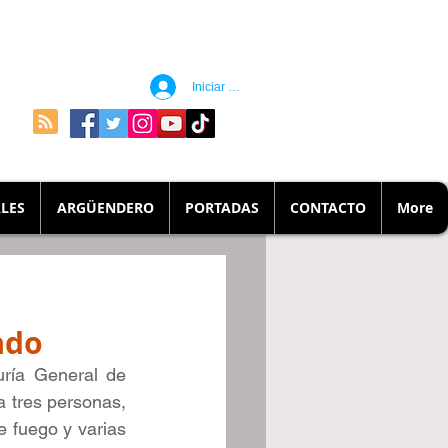
Iniciar sesión
LES
ARGÜENDERO
PORTADAS
CONTACTO
More
ado
ría General de 
 tres personas, 
 fuego y varias 