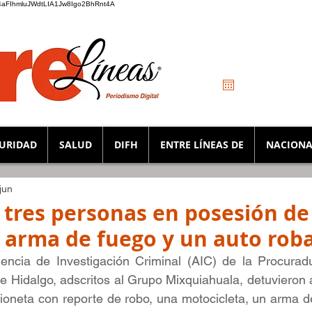
_K4aFIhmluJWdtLIA1Jw8Igo2BhRnt4A
URIDAD
SALUD
DIFH
ENTRE LÍNEAS DE
NACIONA
jun
 tres personas en posesión de
, arma de fuego y un auto rob
ncia de Investigación Criminal (AIC) de la Procuradu
de Hidalgo, adscritos al Grupo Mixquiahuala, detuvieron a
oneta con reporte de robo, una motocicleta, un arma de