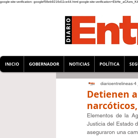
google-site-verification: googlef58eb9216d11ce44.html
google-site-verification=EbHe_aCAzrs
INICIO
GOBERNADOR
NOTICIAS
POLÍTICA
SEG
diarioentrelineas
4 
Detienen a
narcóticos
Elementos de la Age
Justicia del Estado 
aseguraron una cami