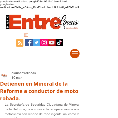
google-site-verification: googlef58eb9216d11ce44.html
google-site-
verification=EbHe_aCAzrs_K4aFIhmluJWdtLIA1Jw8Igo2BhRnt4A
diarioentrelineas
10 mar
Detienen en Mineral de la
Reforma a conductor de moto
robada.
La Secretaría de Seguridad Ciudadana de Mineral 
de la Reforma, da a conocer la recuperación de una 
motocicleta con reporte de robo vigente, así como la 