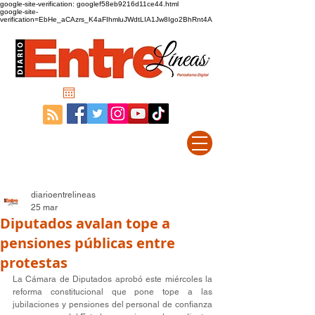
google-site-verification: googlef58eb9216d11ce44.html
google-site-
verification=EbHe_aCAzrs_K4aFIhmluJWdtLIA1Jw8Igo2BhRnt4A
diarioentrelineas
25 mar
Diputados avalan tope a
pensiones públicas entre
protestas
La Cámara de Diputados aprobó este miércoles la 
reforma constitucional que pone tope a las 
jubilaciones y pensiones del personal de confianza 