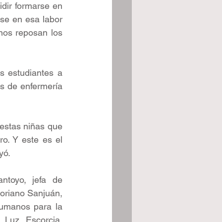
dir formarse en 
e en esa labor 
os reposan los 
 estudiantes a 
s de enfermería 
estas niñas que 
o. Y este es el 
yó. 
ntoyo, jefa de 
oriano Sanjuán, 
umanos para la 
 Luz Escorcia, 