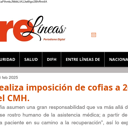
_K4aFIhmluJWdtLIA1Jw8Igo2BhRnt4A
URIDAD
SALUD
DIFH
ENTRE LÍNEAS DE
NACIONA
4 feb 2025
ealiza imposición de cofias a 
el CMH.
cofia asumen una gran responsabilidad que va más allá d
se rostro humano de la asistencia médica; a partir de
paciente en su camino a la recuperación”, así lo exp