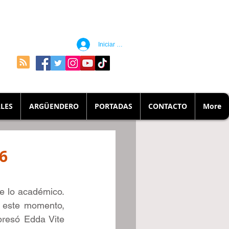
Iniciar sesión
LES
ARGÜENDERO
PORTADAS
CONTACTO
More
26
e lo académico. 
 este momento, 
resó Edda Vite 