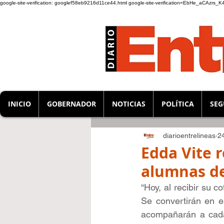
google-site-verification: googlef58eb9216d11ce44.html
google-site-verification=EbHe_aCAzrs
INICIO
GOBERNADOR
NOTICIAS
POLÍTICA
SEG
diarioentrelineas
2
Edda Vite r
alumnas d
“Hoy, al recibir su 
Se convertirán en e
acompañarán a cada 