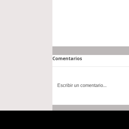
Comentarios
Escribir un comentario...
Adolescentes celebran sus
15 años con el respaldo de
la Familia DIF Hidalgo