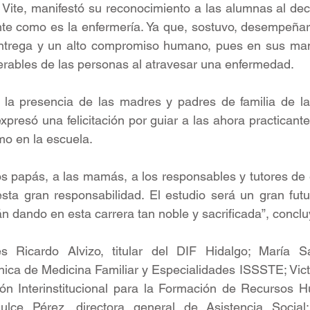
 Vite, manifestó su reconocimiento a las alumnas al deci
te como es la enfermería. Ya que, sostuvo, desempeñars
ntrega y un alto compromiso humano, pues en sus man
ables de las personas al atravesar una enfermedad. 
 la presencia de las madres y padres de familia de las
xpresó una felicitación por guiar a las ahora practicante
mo en la escuela. 
s papás, a las mamás, a los responsables y tutores de 
ta gran responsabilidad. El estudio será un gran futur
n dando en esta carrera tan noble y sacrificada”, conclu
s Ricardo Alvizo, titular del DIF Hidalgo; María Sa
nica de Medicina Familiar y Especialidades ISSSTE; Vict
ón Interinstitucional para la Formación de Recursos H
lce Pérez, directora general de Asistencia Social;