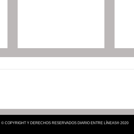
Trabajo conjunto acerca
Hida
servicios de calidad a las
Proc
familias de Cuautepec de
de P
© COPYRIGHT Y DERECHOS RESERVADOS DIARIO ENTRE LÍNEAS® 2020
Hinojosa
Niño