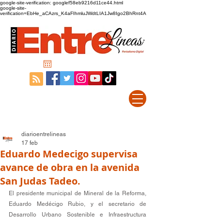
google-site-verification: googlef58eb9216d11ce44.html
google-site-
verification=EbHe_aCAzrs_K4aFIhmluJWdtLIA1Jw8Igo2BhRnt4A
diarioentrelineas
17 feb
Eduardo Medecigo supervisa
avance de obra en la avenida
San Judas Tadeo.
El presidente municipal de Mineral de la Reforma, 
Eduardo Medécigo Rubio, y el secretario de 
Desarrollo Urbano Sostenible e Infraestructura 