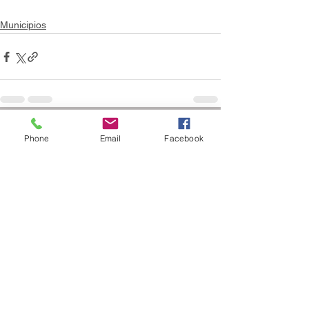
Municipios
Ver todo
Entradas recientes
Phone
Email
Facebook