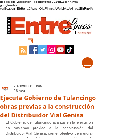
google-site-verification: googlef58eb9216d11ce44.html
google-site-
verification=EbHe_aCAzrs_K4aFIhmluJWdtLIA1Jw8Igo2BhRnt4A
diarioentrelineas
26 mar
Ejecuta Gobierno de Tulancingo
obras previas a la construcción
del Distribuidor Vial Genisa
El Gobierno de Tulancingo avanza en la ejecución 
de acciones previas a la construcción del 
Distribuidor Vial Genisa, con el objetivo de mejorar 