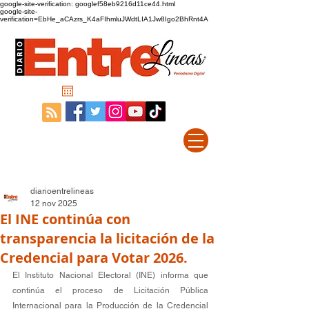
google-site-verification: googlef58eb9216d11ce44.html
google-site-
verification=EbHe_aCAzrs_K4aFIhmluJWdtLIA1Jw8Igo2BhRnt4A
diarioentrelineas
12 nov 2025
El INE continúa con
transparencia la licitación de la
Credencial para Votar 2026.
El Instituto Nacional Electoral (INE) informa que 
continúa el proceso de Licitación Pública 
Internacional para la Producción de la Credencial 