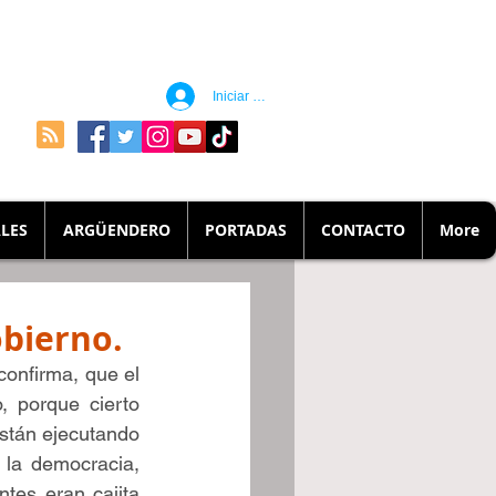
Iniciar sesión
LES
ARGÜENDERO
PORTADAS
CONTACTO
More
bierno.
onfirma, que el 
 porque cierto 
stán ejecutando 
la democracia, 
tes eran cajita 