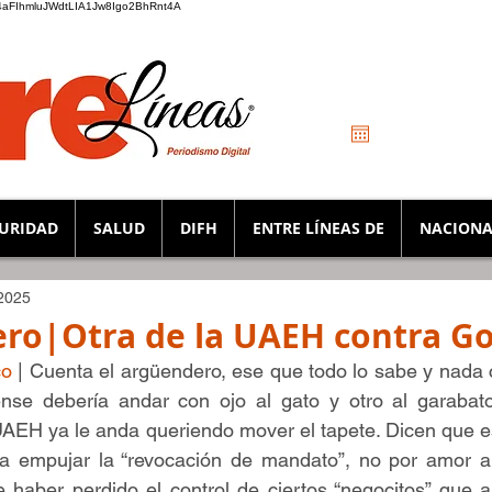
_K4aFIhmluJWdtLIA1Jw8Igo2BhRnt4A
URIDAD
SALUD
DIFH
ENTRE LÍNEAS DE
NACIONA
2025
ro|Otra de la UAEH contra Go
co
 | Cuenta el argüendero, ese que todo lo sabe y nada c
nse debería andar con ojo al gato y otro al garabato,
 UAEH ya le anda queriendo mover el tapete. Dicen que e
ara empujar la “revocación de mandato”, no por amor a 
 haber perdido el control de ciertos “negocitos” que an