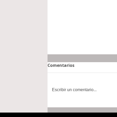
Comentarios
Escribir un comentario...
#ElArgúenderoPolitico |
La Ayudantia que no