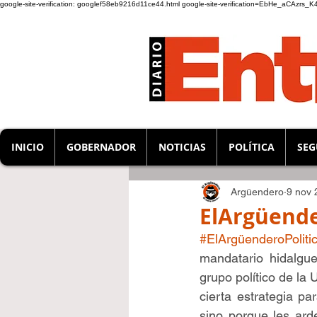
google-site-verification: googlef58eb9216d11ce44.html
google-site-verification=EbHe_aCAzrs
INICIO
GOBERNADOR
NOTICIAS
POLÍTICA
SEG
Argüendero
9 nov 
ElArgüende
#ElArgüenderoPoliti
mandatario hidalgue
grupo político de la
cierta estrategia p
sino porque les arde