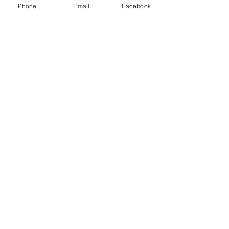
Phone
Email
Facebook
Comentarios
#ElArgüenderoPolitico
#ElArgüendero 
Escribir un comentario...