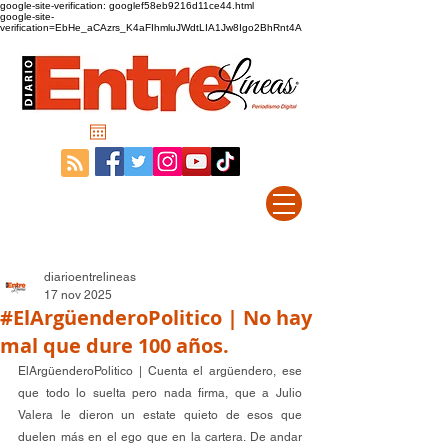
google-site-verification: googlef58eb9216d11ce44.html
google-site-
verification=EbHe_aCAzrs_K4aFIhmluJWdtLIA1Jw8Igo2BhRnt4A
diarioentrelineas
17 nov 2025
#ElArgüenderoPolitico | No hay
mal que dure 100 años.
ElArgüenderoPolitico | Cuenta el argüendero, ese 
que todo lo suelta pero nada firma, que a Julio 
Valera le dieron un estate quieto de esos que 
duelen más en el ego que en la cartera. De andar 