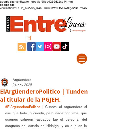
google-site-verification: googlef58eb9216d11ce44.html
google-site-
verification=EbHe_aCAzrs_K4aFIhmluJWdtLIA1Jw8Igo2BhRnt4A
Argüendero
24 nov 2025
ElArgüenderoPolitico | Tunden
al titular de la PGJEH.
#ElArgüenderoPolitico
 | Cuenta el argüendero si 
ese que todo lo cuenta, pero nada confirma, que 
quienes salieron raspados fue el personal del 
congreso del estado de Hidalgo, y es que en la 