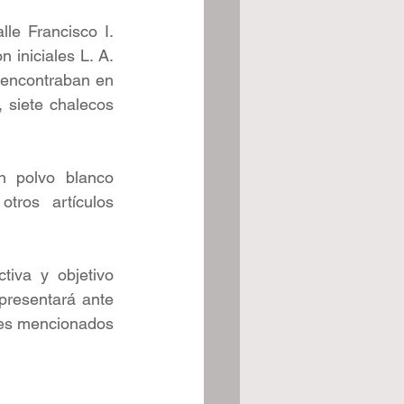
e Francisco I. 
iniciales L. A. 
e encontraban en 
 siete chalecos 
 polvo blanco 
ros artículos 
tiva y objetivo 
 presentará ante 
tes mencionados 