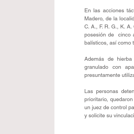
En las acciones tác
Madero, de la locali
C. A., F. R. G., K. A
posesión de  cinco a
balísticos, así como 
Además de hierba v
granulado con apar
presuntamente utiliza
Las personas deteni
prioritario, quedaron
un juez de control p
y solicite su vincula