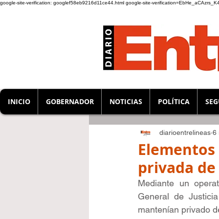
google-site-verification: googlef58eb9216d11ce44.html
google-site-verification=EbHe_aCAzrs
INICIO
GOBERNADOR
NOTICIAS
POLÍTICA
SEG
diarioentrelineas
6
Elementos 
privada de 
Mediante un operati
General de Justici
mantenían privado de