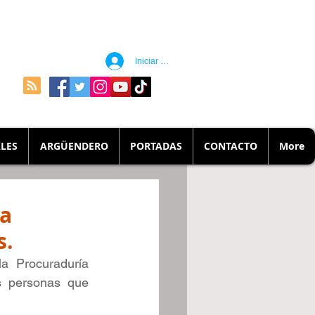
Iniciar sesión
LES
ARGÜENDERO
PORTADAS
CONTACTO
More
na
s.
a Procuraduría 
s personas que 