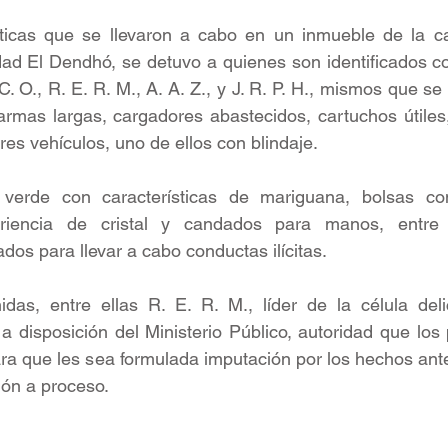
ticas que se llevaron a cabo en un inmueble de la call
dad El Dendhó, se detuvo a quienes son identificados con 
. C. O., R. E. R. M., A. A. Z., y J. R. P. H., mismos que s
rmas largas, cargadores abastecidos, cartuchos útiles,
tres vehículos, uno de ellos con blindaje.
erde con características de mariguana, bolsas con
iencia de cristal y candados para manos, entre ot
dos para llevar a cabo conductas ilícitas.
das, entre ellas R. E. R. M., líder de la célula delic
 a disposición del Ministerio Público, autoridad que los
ara que les sea formulada imputación por los hechos an
ción a proceso. 