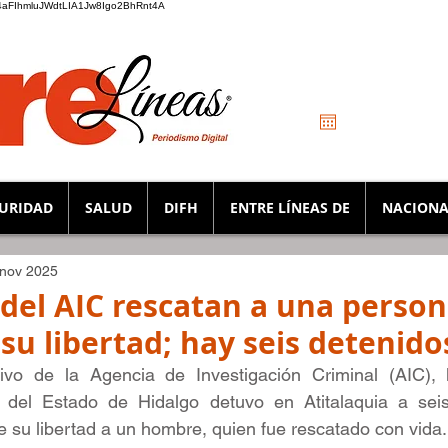
_K4aFIhmluJWdtLIA1Jw8Igo2BhRnt4A
URIDAD
SALUD
DIFH
ENTRE LÍNEAS DE
NACIONA
 nov 2025
del AIC rescatan a una perso
su libertad; hay seis detenido
vo de la Agencia de Investigación Criminal (AIC), l
a del Estado de Hidalgo detuvo en Atitalaquia a sei
 su libertad a un hombre, quien fue rescatado con vida.