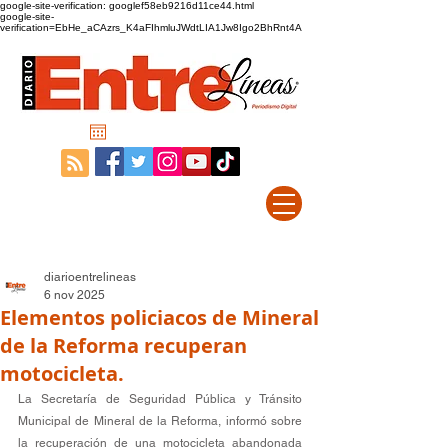
google-site-verification: googlef58eb9216d11ce44.html
google-site-
verification=EbHe_aCAzrs_K4aFIhmluJWdtLIA1Jw8Igo2BhRnt4A
diarioentrelineas
6 nov 2025
Elementos policiacos de Mineral
de la Reforma recuperan
motocicleta.
La Secretaría de Seguridad Pública y Tránsito 
Municipal de Mineral de la Reforma, informó sobre 
la recuperación de una motocicleta abandonada 