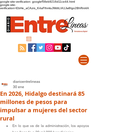
google-site-verification: googlef58eb9216d11ce44.html
google-site-
verification=EbHe_aCAzrs_K4aFIhmluJWdtLIA1Jw8Igo2BhRnt4A
diarioentrelineas
30 ene
En 2026, Hidalgo destinará 85
millones de pesos para
impulsar a mujeres del sector
rural
En lo que va de la administración, los apoyos 