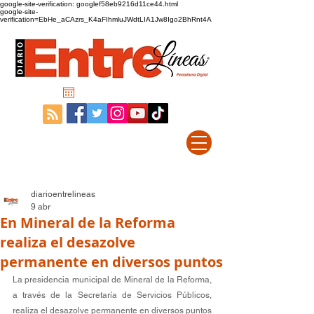
google-site-verification: googlef58eb9216d11ce44.html
google-site-
verification=EbHe_aCAzrs_K4aFIhmluJWdtLIA1Jw8Igo2BhRnt4A
diarioentrelineas
9 abr
En Mineral de la Reforma
realiza el desazolve
permanente en diversos puntos
La presidencia municipal de Mineral de la Reforma, 
a través de la Secretaría de Servicios Públicos, 
realiza el desazolve permanente en diversos puntos 