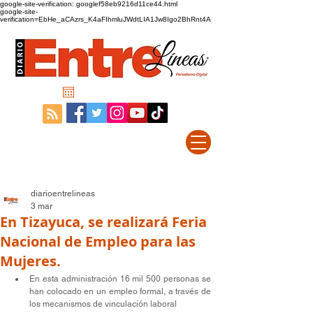
google-site-verification: googlef58eb9216d11ce44.html
google-site-
verification=EbHe_aCAzrs_K4aFIhmluJWdtLIA1Jw8Igo2BhRnt4A
diarioentrelineas
3 mar
En Tizayuca, se realizará Feria
Nacional de Empleo para las
Mujeres.
En esta administración 16 mil 500 personas se 
han colocado en un empleo formal, a través de 
los mecanismos de vinculación laboral