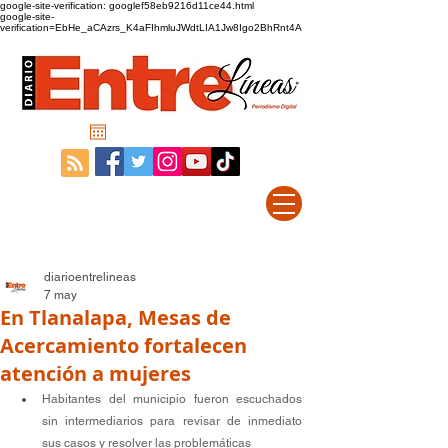
google-site-verification: googlef58eb9216d11ce44.html
google-site-
verification=EbHe_aCAzrs_K4aFIhmluJWdtLIA1Jw8Igo2BhRnt4A
diarioentrelineas
7 may
En Tlanalapa, Mesas de
Acercamiento fortalecen
atención a mujeres
Habitantes del municipio fueron escuchados 
sin intermediarios para revisar de inmediato 
sus casos y resolver las problemáticas