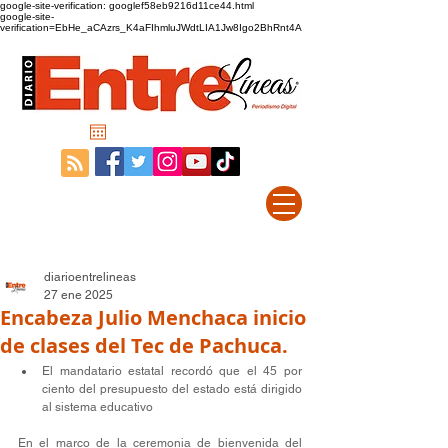
google-site-verification: googlef58eb9216d11ce44.html
google-site-
verification=EbHe_aCAzrs_K4aFIhmluJWdtLIA1Jw8Igo2BhRnt4A
diarioentrelineas
27 ene 2025
Encabeza Julio Menchaca inicio
de clases del Tec de Pachuca.
El mandatario estatal recordó que el 45 por 
ciento del presupuesto del estado está dirigido 
al sistema educativo
En el marco de la ceremonia de bienvenida del 