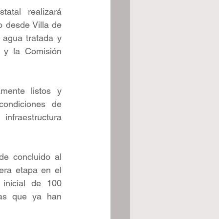
atal realizará 
 desde Villa de 
agua tratada y 
 y la Comisión 
ente listos y 
ondiciones de 
nfraestructura 
e concluido al 
era etapa en el 
nicial de 100 
as que ya han 