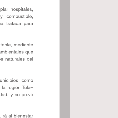
lar hospitales, 
 combustible, 
a tratada para 
table, mediante 
ambientales que 
 naturales del 
nicipios como 
 la región Tula–
dad, y se prevé 
rá al bienestar 