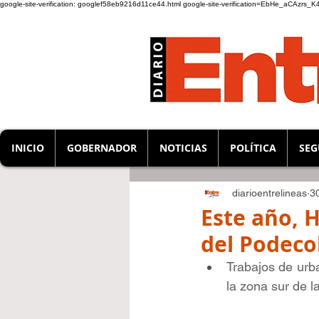
google-site-verification: googlef58eb9216d11ce44.html
google-site-verification=EbHe_aCAzrs
INICIO
GOBERNADOR
NOTICIAS
POLÍTICA
SEG
diarioentrelineas
3
Este año, H
del Podeco
Trabajos de urb
la zona sur de l