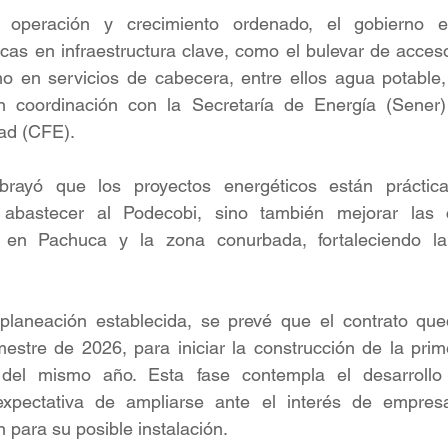
 operación y crecimiento ordenado, el gobierno est
icas en infraestructura clave, como el bulevar de acceso
o en servicios de cabecera, entre ellos agua potable, 
en coordinación con la Secretaría de Energía (Sener)
dad (CFE).
rayó que los proyectos energéticos están prácticam
 abastecer al Podecobi, sino también mejorar las c
o en Pachuca y la zona conurbada, fortaleciendo la i
laneación establecida, se prevé que el contrato qued
imestre de 2026, para iniciar la construcción de la prim
el mismo año. Esta fase contempla el desarrollo i
expectativa de ampliarse ante el interés de empres
n para su posible instalación.