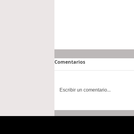
Comentarios
Escribir un comentario...
El CCLEH en Hidalgo
acuerda más de 121
millones de pesos para
personas trabajadoras