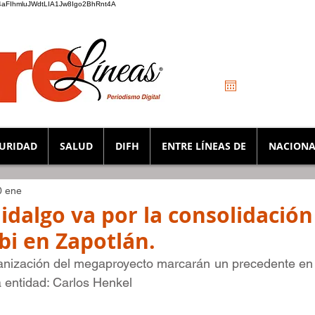
_K4aFIhmluJWdtLIA1Jw8Igo2BhRnt4A
URIDAD
SALUD
DIFH
ENTRE LÍNEAS DE
NACIONA
0 ene
idalgo va por la consolidación
bi en Zapotlán.
anización del megaproyecto marcarán un precedente en e
a entidad: Carlos Henkel