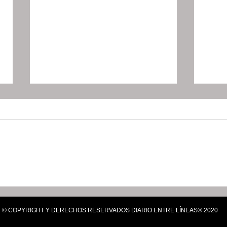
Inicia SIPDUS sustitución
Asam
de pavimento por
para
concreto hidráulico en el
lleg
© COPYRIGHT Y DERECHOS RESERVADOS DIARIO ENTRE LÍNEAS® 2020
bulevar Felipe Ángeles
Hid