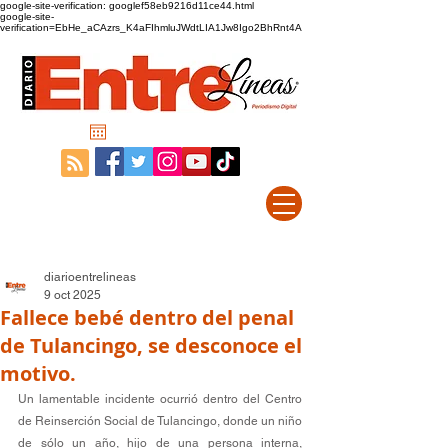
google-site-verification: googlef58eb9216d11ce44.html
google-site-
verification=EbHe_aCAzrs_K4aFIhmluJWdtLIA1Jw8Igo2BhRnt4A
diarioentrelineas
9 oct 2025
Fallece bebé dentro del penal
de Tulancingo, se desconoce el
motivo.
Un lamentable incidente ocurrió dentro del Centro 
de Reinserción Social de Tulancingo, donde un niño 
de sólo un año, hijo de una persona interna, 