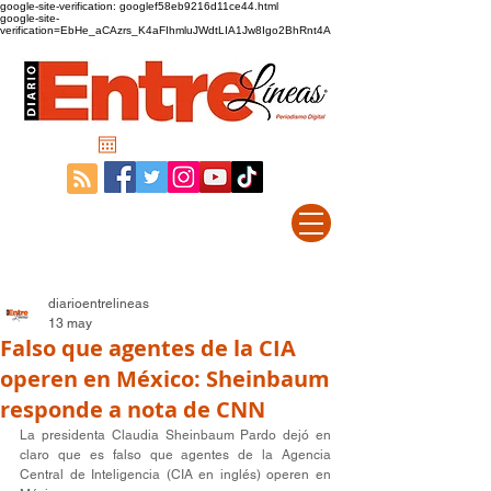
google-site-verification: googlef58eb9216d11ce44.html
google-site-
verification=EbHe_aCAzrs_K4aFIhmluJWdtLIA1Jw8Igo2BhRnt4A
diarioentrelineas
13 may
Falso que agentes de la CIA
operen en México: Sheinbaum
responde a nota de CNN
La presidenta Claudia Sheinbaum Pardo dejó en 
claro que es falso que agentes de la Agencia 
Central de Inteligencia (CIA en inglés) operen en 