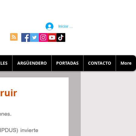
Iniciar sesión
LES
ARGÜENDERO
PORTADAS
CONTACTO
More
ruir
ones.
IPDUS) invierte 