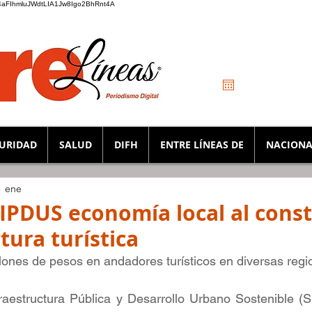
_K4aFIhmluJWdtLIA1Jw8Igo2BhRnt4A
URIDAD
SALUD
DIFH
ENTRE LÍNEAS DE
NACIONA
1 ene
SIPDUS economía local al const
tura turística
llones de pesos en andadores turísticos en diversas regi
raestructura Pública y Desarrollo Urbano Sostenible (S