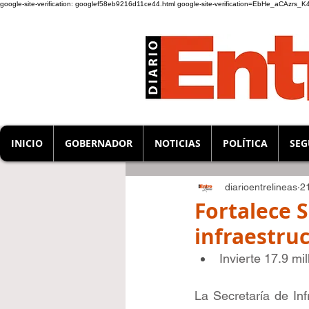
google-site-verification: googlef58eb9216d11ce44.html
google-site-verification=EbHe_aCAzrs
INICIO
GOBERNADOR
NOTICIAS
POLÍTICA
SEG
diarioentrelineas
2
Fortalece 
infraestruc
Invierte 17.9 mi
La Secretaría de Inf