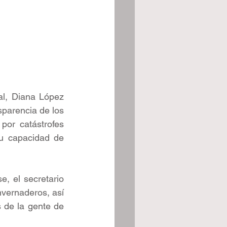
al, Diana López 
sparencia de los 
or catástrofes 
u capacidad de 
 el secretario 
vernaderos, así 
 de la gente de 