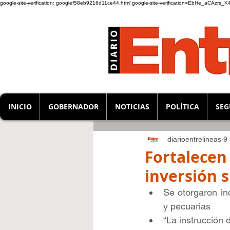
google-site-verification: googlef58eb9216d11ce44.html
google-site-verification=EbHe_aCAzrs
INICIO
GOBERNADOR
NOTICIAS
POLÍTICA
SEG
diarioentrelineas
9
Fortalecen
inversión s
Se otorgaron in
y pecuarias
“La instrucción 