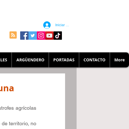
Iniciar sesión
LES
ARGÜENDERO
PORTADAS
CONTACTO
More
 una
ofes agrícolas 
 territorio, no 