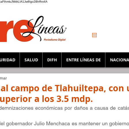
_K4aFIhmluJWdtLIA1Jw8Igo2BhRnt4A
URIDAD
SALUD
DIFH
ENTRE LÍNEAS DE
NACIONA
 mar
 al campo de Tlahuiltepa, con
uperior a los 3.5 mdp.
demnizaciones económicas por daños a causa de catástr
del gobernador Julio Menchaca es mantener un gobierno de