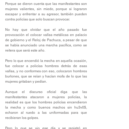
Porque se dieron cuenta que las manifestantes son 
mujeres valientes, sin miedo, porque si lograron 
escapar y enfrentar a su agresor, también pueden 
contra policías que solo buscan provocar.
No hay que olvidar que el año pasado fue 
provocación el colocar vallas metálicas en palacio 
de gobierno y el Reloj de Pachuca, a pesar de que 
se había anunciado una marcha pacífica, como se 
reitera que será este año.
Pero lo que encendió la mecha en aquella ocasión, 
fue colocar a policías hombres detrás de esas 
vallas, y no conformes con eso, colocaron hombres 
burlones, que se reían y hacían mofa de lo que las 
mujeres gritaban y pedían.
Aunque el discurso oficial diga que las 
manifestantes atacaron a mujeres policías, la 
realidad es que los hombres policías encendieron 
la mecha y como buenos machos sin hu3v0$, 
echaron al ruedo a las uniformadas para que 
recibieran los golpes.
Pero lo que se vio ese día y se registró en 