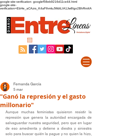
google-site-verification: googlef58eb9216d11ce44.html
google-site-
verification=EbHe_aCAzrs_K4aFIhmluJWdtLIA1Jw8Igo2BhRnt4A
Fernanda García
5 mar
"Ganó la represión y el gasto
millonario"
Aunque muchas feministas quisieron resistir la 
represión que genera la autoridad encargada de 
salvaguardar nuestra seguridad, pero que en lugar 
de eso amedrenta y detiene a diestra y siniestra 
solo para buscar quién la pague y no quien la hizo, 