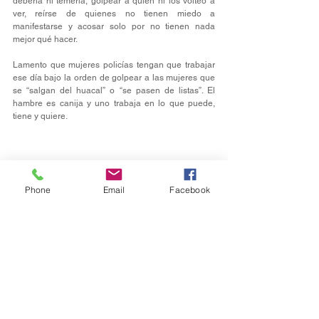
deberla ni temerla, golpear a quien ni los volteó a 
ver, reírse de quienes no tienen miedo a 
manifestarse y acosar solo por no tienen nada 
mejor qué hacer.
Lamento que mujeres policías tengan que trabajar 
ese día bajo la orden de golpear a las mujeres que 
se “salgan del huacal” o “se pasen de listas”. El 
hambre es canija y uno trabaja en lo que puede, 
tiene y quiere.
Phone
Email
Facebook